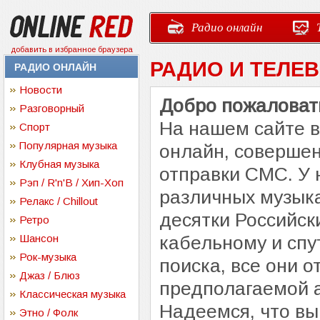
Радио онлайн
добавить в избранное браузера
РАДИО И ТЕЛЕ
РАДИО ОНЛАЙН
Новости
Добро пожаловать
Разговорный
На нашем сайте 
Спорт
Популярная музыка
онлайн, совершен
Клубная музыка
отправки СМС. У 
Рэп / R'n'B / Хип-Хоп
различных музыка
Релакс / Chillout
десятки Российск
Ретро
Шансон
кабельному и спу
Рок-музыка
поиска, все они 
Джаз / Блюз
предполагаемой 
Классическая музыка
Надеемся, что вы
Этно / Фолк