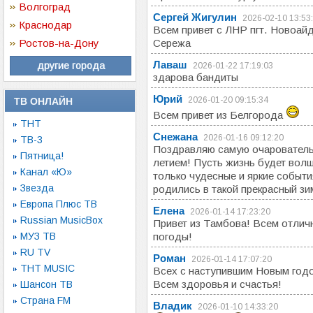
Волгоград
Сергей Жигулин
2026-02-10 13:53
Краснодар
Всем привет с ЛНР пгт. Новоай
Ростов-на-Дону
Сережа
Лаваш
другие города
2026-01-22 17:19:03
здарова бандиты
Юрий
2026-01-20 09:15:34
ТВ ОНЛАЙН
Всем привет из Белгорода
ТНТ
Снежана
2026-01-16 09:12:20
ТВ-3
Поздравляю самую очарователь
Пятница!
летием! Пусть жизнь будет волш
Канал «Ю»
только чудесные и яркие события
Звезда
родились в такой прекрасный зи
Европа Плюс ТВ
Елена
2026-01-14 17:23:20
Russian MusicBox
Привет из Тамбова! Всем отлич
МУЗ ТВ
погоды!
RU TV
Роман
2026-01-14 17:07:20
ТНТ MUSIC
Всех с наступившим Новым год
Всем здоровья и счастья!
Шансон ТВ
Страна FM
Владик
2026-01-10 14:33:20