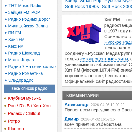
Кавер
Smart Pop
Русская Муз
ТНТ Music Radio
Soft Rock 1990s
Soft Rock 200
Зайцев FM: POP
Радио Родных Дорог
Хит FM
— поп
радиостанци
Милицейская Волна
в 1997 году н
ПИ FM
Совместно с
Хайп FM
Русское Рад
Кекс FM
телеканалом
Радио Шоколад
холдингу «Русская Медиагрупп
только
«стопроцентные» хиты
,
Монте-Карло
узнаваемые и любимые песни! 
Радио 7 На семи холмах
Хит FM (Москва 107,4 FM) онлай
Радио Романтика
хорошем качестве, бесплатно.
Эльдорадио
Официальный сайт радиостанц
весь список радио
КОММЕНТАРИИ
Клубная музыка
Александр
2026-04-05 19:09:29
Рэп / R'n'B / Хип-Хоп
Привет всем передаю село Баев
Релакс / Chillout
Дамир
2026-04-02 16:57:15
Ретро
всем привет из Узбекистана
Шансон