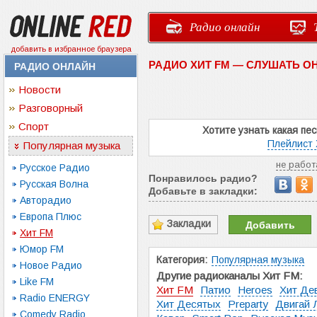
Радио онлайн
добавить в избранное браузера
РАДИО ХИТ FM — СЛУШАТЬ О
РАДИО ОНЛАЙН
Новости
Разговорный
Спорт
Хотите узнать какая пе
Плейлист 
Популярная музыка
не работ
Русское Радио
Понравилось радио?
Русская Волна
Добавьте в закладки:
Авторадио
Европа Плюс
Закладки
Добавить
Хит FM
Юмор FM
Категория:
Популярная музыка
Новое Радио
Другие радиоканалы Хит FM:
Like FM
Хит FM
Патио
Heroes
Хит Де
Radio ENERGY
Хит Десятых
Preparty
Двигай 
Comedy Radio