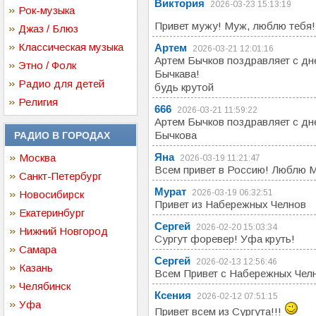
Виктория
2026-03-23 15:13:19
Рок-музыка
Привет мужу! Муж, люблю тебя
Джаз / Блюз
Классическая музыка
Артем
2026-03-21 12:01:16
Артем Бычков поздравляет с д
Этно / Фолк
Бычкава!
Радио для детей
будь крутой
Религия
666
2026-03-21 11:59:22
Артем Бычков поздравляет с д
Бычкова
РАДИО В ГОРОДАХ
Яна
Москва
2026-03-19 11:21:47
Всем привет в Россию! Люблю М
Санкт-Петербург
Мурат
2026-03-19 06:32:51
Новосибирск
Привет из Набережных Челнов
Екатеринбург
Сергей
2026-02-20 15:03:34
Нижний Новгород
Сургут форевер! Уфа круть!
Самара
Сергей
2026-02-13 12:56:46
Казань
Всем Привет с Набережных Чел
Челябинск
Ксения
2026-02-12 07:51:15
Уфа
Привет всем из Сургута!!!