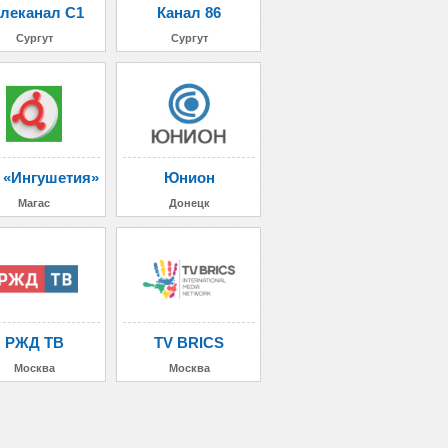
елеканал С1
Канал 86
Сургут
Сургут
 «Ингушетия»
Юнион
Магас
Донецк
РЖД ТВ
TV BRICS
Москва
Москва