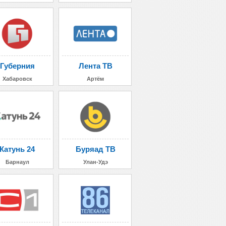
Губерния
Лента ТВ
Хабаровск
Артём
Катунь 24
Буряад ТВ
Барнаул
Улан-Удэ