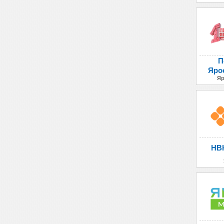
П
Яро
Яр
НВК