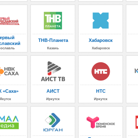
ервый
ТНВ-Планета
Хабаровск
славский
ославль
Казань
Хабаровск
 «Саха»
АИСТ
НТС
Якутск
Иркутск
Иркутск