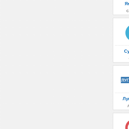
Я
С
Су
Лу