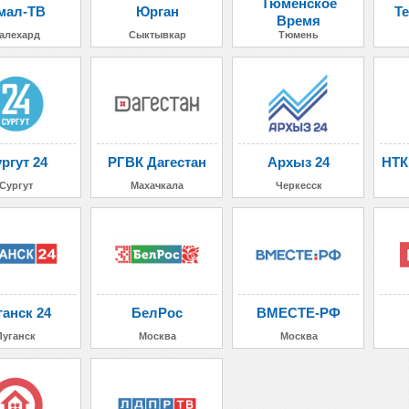
Тюменское
мал-ТВ
Юрган
Т
Время
алехард
Сыктывкар
Тюмень
ргут 24
РГВК Дагестан
Архыз 24
НТК
Сургут
Махачкала
Черкесск
ганск 24
БелРос
ВМЕСТЕ-РФ
Луганск
Москва
Москва