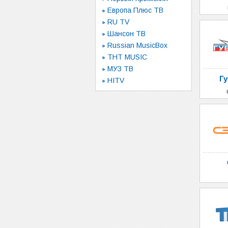
Европа Плюс ТВ
RU TV
Шансон ТВ
Russian MusicBox
ТНТ MUSIC
МУЗ ТВ
Гу
HITV