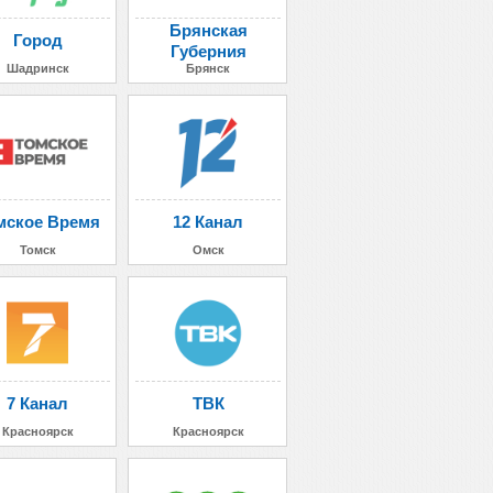
Брянская
Город
Губерния
Шадринск
Брянск
мское Время
12 Канал
Томск
Омск
7 Канал
ТВК
Красноярск
Красноярск