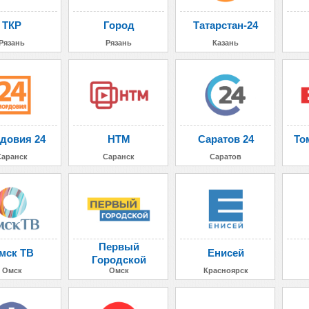
ТКР
Город
Татарстан-24
Рязань
Рязань
Казань
довия 24
НТМ
Саратов 24
То
Саранск
Саранск
Саратов
Первый
мск ТВ
Енисей
Городской
Омск
Омск
Красноярск