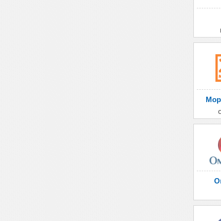
Мор
О