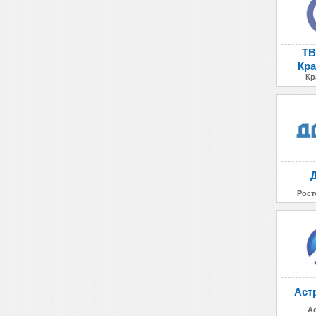
ТВ
Кра
Кр
Рост
Аст
А