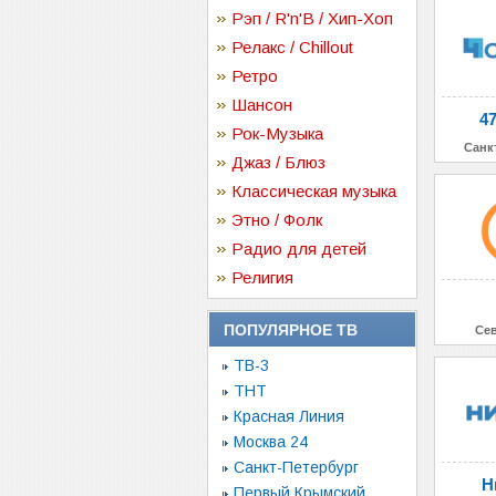
Рэп / R'n'B / Хип-Хоп
Релакс / Chillout
Ретро
Шансон
4
Рок-Музыка
Санк
Джаз / Блюз
Классическая музыка
Этно / Фолк
Радио для детей
Религия
ПОПУЛЯРНОЕ ТВ
Се
ТВ-3
ТНТ
Красная Линия
Москва 24
Санкт-Петербург
Н
Первый Крымский