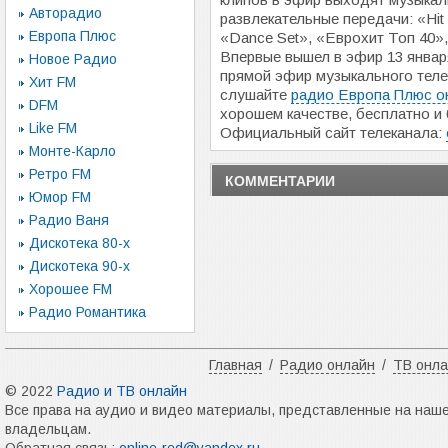
Авторадио
развлекательные передачи: «Hit 
Европа Плюс
«Dance Set», «Еврохит Топ 40»,
Впервые вышел в эфир 13 январ
Новое Радио
прямой эфир музыкального тел
Хит FM
слушайте
радио Европа Плюс о
DFM
хорошем качестве, бесплатно и 
Like FM
Официальный сайт телеканала:
Монте-Карло
Ретро FM
КОММЕНТАРИИ
Юмор FM
Радио Ваня
Дискотека 80-х
Дискотека 90-х
Хорошее FM
Радио Романтика
Главная
/
Радио онлайн
/
ТВ онл
© 2022
Радио и ТВ онлайн
Все права на аудио и видео материалы, представленные на наш
владельцам.