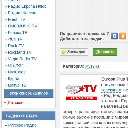
Радио Европа Плюс
Радио Шансон
Fresh TV
DMC MUSIC TV
Релакс ТВ
Понравился телеканал?
Добавьте в закладки:
4fun TV
Rock TV
Закладки
Добавить
Rockland TV
Virgin Radio TV
СГДФ24
Категория:
Музыка
МузСоюз
Курай
Europa Plus 
популярный 
Матур ТВ
телеканал
, в
весь список каналов
«Ред Медиа»
холдинга Евр
Детские
начал вещани
эфире транслируются музыкаль
РАДИО ОНЛАЙН
самые высокие позиции в мировы
также российские клипы популя
Русское Радио
клипов в эфир выходят музыкал