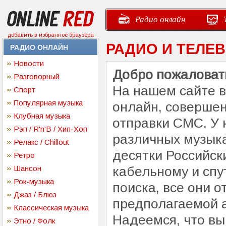
Радио онлайн
добавить в избранное браузера
РАДИО И ТЕЛЕ
РАДИО ОНЛАЙН
Новости
Добро пожаловать
Разговорный
На нашем сайте 
Спорт
Популярная музыка
онлайн, совершен
Клубная музыка
отправки СМС. У 
Рэп / R'n'B / Хип-Хоп
различных музыка
Релакс / Chillout
десятки Российск
Ретро
Шансон
кабельному и спу
Рок-музыка
поиска, все они 
Джаз / Блюз
предполагаемой 
Классическая музыка
Надеемся, что вы
Этно / Фолк