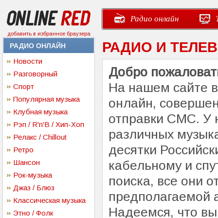
Радио онлайн
добавить в избранное браузера
РАДИО И ТЕЛЕ
РАДИО ОНЛАЙН
Новости
Добро пожаловать
Разговорный
На нашем сайте 
Спорт
Популярная музыка
онлайн, совершен
Клубная музыка
отправки СМС. У 
Рэп / R'n'B / Хип-Хоп
различных музыка
Релакс / Chillout
десятки Российск
Ретро
Шансон
кабельному и спу
Рок-музыка
поиска, все они 
Джаз / Блюз
предполагаемой 
Классическая музыка
Надеемся, что вы
Этно / Фолк