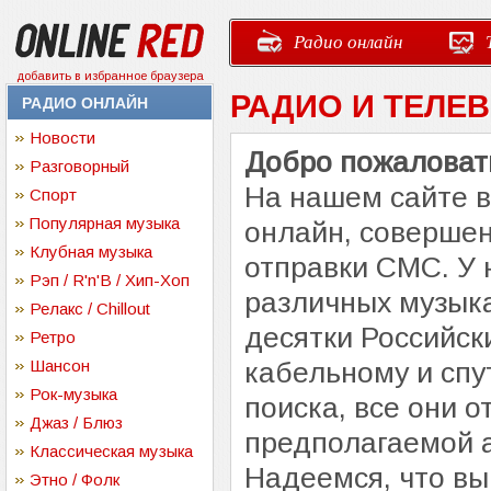
Радио онлайн
добавить в избранное браузера
РАДИО И ТЕЛЕ
РАДИО ОНЛАЙН
Новости
Добро пожаловать
Разговорный
На нашем сайте 
Спорт
Популярная музыка
онлайн, совершен
Клубная музыка
отправки СМС. У 
Рэп / R'n'B / Хип-Хоп
различных музыка
Релакс / Chillout
десятки Российск
Ретро
Шансон
кабельному и спу
Рок-музыка
поиска, все они 
Джаз / Блюз
предполагаемой 
Классическая музыка
Надеемся, что вы
Этно / Фолк