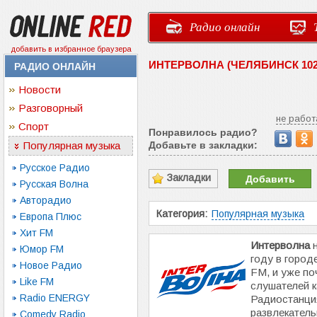
Радио онлайн
добавить в избранное браузера
ИНТЕРВОЛНА (ЧЕЛЯБИНСК 102
РАДИО ОНЛАЙН
Новости
Разговорный
не работ
Спорт
Понравилось радио?
Популярная музыка
Добавьте в закладки:
Русское Радио
Закладки
Добавить
Русская Волна
Авторадио
Категория:
Популярная музыка
Европа Плюс
Хит FM
Интерволна
н
Юмор FM
году в город
Новое Радио
FM, и уже по
Like FM
слушателей к
Radio ENERGY
Радиостанци
развлекатель
Comedy Radio