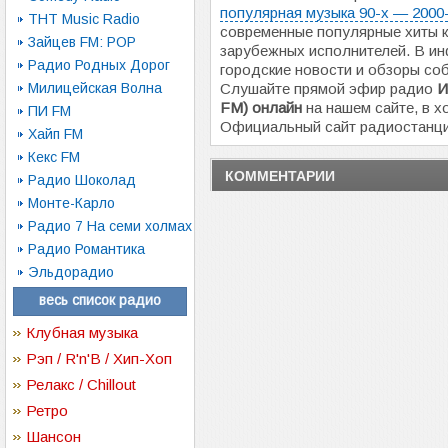
популярная музыка 90-х — 2000
ТНТ Music Radio
современные популярные хиты ка
Зайцев FM: POP
зарубежных исполнителей. В и
Радио Родных Дорог
городские новости и обзоры соб
Милицейская Волна
Слушайте прямой эфир радио
И
FM) онлайн
на нашем сайте, в х
ПИ FM
Официальный сайт радиостанц
Хайп FM
Кекс FM
КОММЕНТАРИИ
Радио Шоколад
Монте-Карло
Радио 7 На семи холмах
Радио Романтика
Эльдорадио
весь список радио
Клубная музыка
Рэп / R'n'B / Хип-Хоп
Релакс / Chillout
Ретро
Шансон