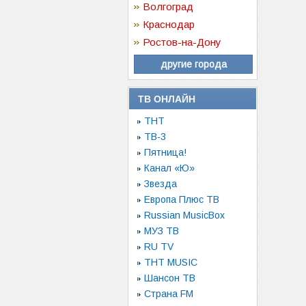
Волгоград
Краснодар
Ростов-на-Дону
другие города
ТВ ОНЛАЙН
ТНТ
ТВ-3
Пятница!
Канал «Ю»
Звезда
Европа Плюс ТВ
Russian MusicBox
МУЗ ТВ
RU TV
ТНТ MUSIC
Шансон ТВ
Страна FM