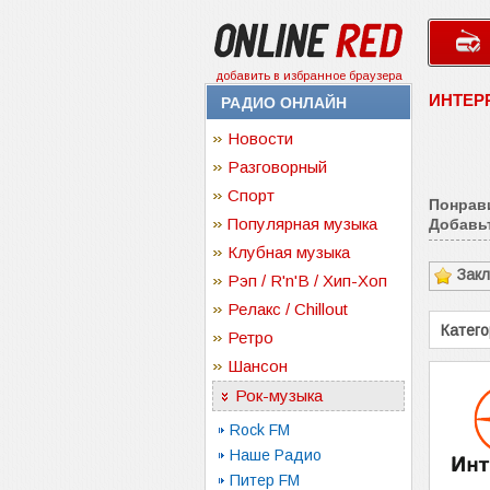
добавить в избранное браузера
ИНТЕРР
РАДИО ОНЛАЙН
Новости
Разговорный
Спорт
Понрав
Популярная музыка
Добавьт
Клубная музыка
Зак
Рэп / R'n'B / Хип-Хоп
Релакс / Chillout
Катего
Ретро
Шансон
Рок-музыка
Rock FM
Наше Радио
Питер FM