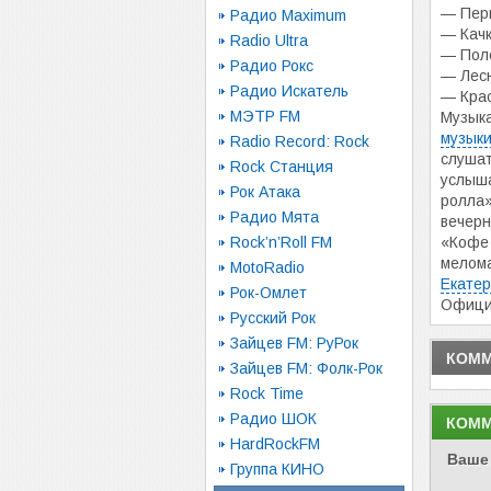
— Перв
Радио Maximum
— Качк
Radio Ultra
— Поле
Радио Рокс
— Лесн
Радио Искатель
— Крас
МЭТР FM
Музыка
музыки
Radio Record: Rock
слушат
Rock Станция
услыш
Рок Атака
ролла»
Радио Мята
вечерн
Rock’n’Roll FM
«Кофе 
мелом
MotoRadio
Екатер
Рок-Омлет
Офици
Русский Рок
Зайцев FM: РуРок
КОММ
Зайцев FM: Фолк-Рок
Rock Time
Радио ШОК
КОММ
HardRockFM
Ваше
Группа КИНО