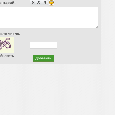
ентарий:
ьте числа:
бновить