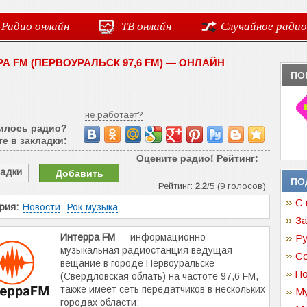
Радио онлайн
ТВ онлайн
Случайное радио
А FM (ПЕРВОУРАЛЬСК 97,6 FM) — ОНЛАЙН
ПО
не работает?
илось радио?
е в закладки:
Оцените радио! Рейтинг:
ладки
Добавить
ПО
Рейтинг:
2.2
/5 (9 голосов)
С 
рия:
Новости
Рок-музыка
За
Интерра FM
— информационно-
Ру
музыкальная радиостанция ведущая
Со
вещание в городе Первоуральске
По
(Свердловская облать) на частоте 97,6 FM,
также имеет сеть передатчиков в нескольких
Му
городах области: