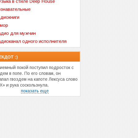
зыка в стиле Deep House
знавательные
диокниги
мор
дио для мужчин
диоканал одного исполнителя
ЕКДОТ :)
риемный покой поступил подросток с
дем в попе. По его словам, он
апал гвоздем на капоте Лексуса слово
Х» и рука соскользнула.
показать еще