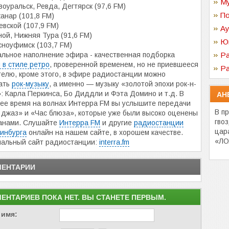
Му
оуральск, Ревда, Дегтярск (97,6 FM)
По
анар (101,8 FM)
вской (107,9 FM)
Ау
ой, Нижняя Тура (91,6 FM)
Ю
ноуфимск (103,7 FM)
льное наполнение эфира - качественная подборка
Ра
 в стиле ретро
, проверенной временем, но не приевшееся
Ра
елю, кроме этого, в эфире радиостанции можно
ать
рок-музыку
, а именно — музыку «золотой эпохи рок-н-
: Карла Перкинса, Бо Диддли и Фэта Домино и т.д. В
АН
ее время на волнах Интерра FM вы услышите передачи
В п
джаз» и «Час блюза», которые уже были высоко оценены
гвоз
анами. Слушайте
Интерра FM
и другие
радиостанции
цар
инбурга
онлайн на нашем сайте, в хорошем качестве.
«ЛО
альный сайт радиостанции:
interra.fm
ЕНТАРИИ
ЕНТАРИЕВ ПОКА НЕТ. ВЫ СТАНЕТЕ ПЕРВЫМ.
 имя: