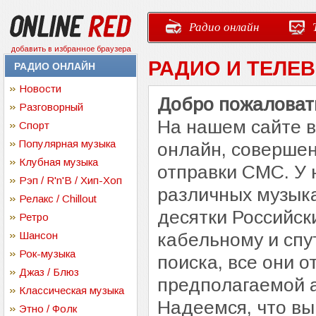
Радио онлайн
добавить в избранное браузера
РАДИО И ТЕЛЕ
РАДИО ОНЛАЙН
Новости
Добро пожаловать
Разговорный
На нашем сайте 
Спорт
Популярная музыка
онлайн, совершен
Клубная музыка
отправки СМС. У 
Рэп / R'n'B / Хип-Хоп
различных музыка
Релакс / Chillout
десятки Российск
Ретро
Шансон
кабельному и спу
Рок-музыка
поиска, все они 
Джаз / Блюз
предполагаемой 
Классическая музыка
Надеемся, что вы
Этно / Фолк