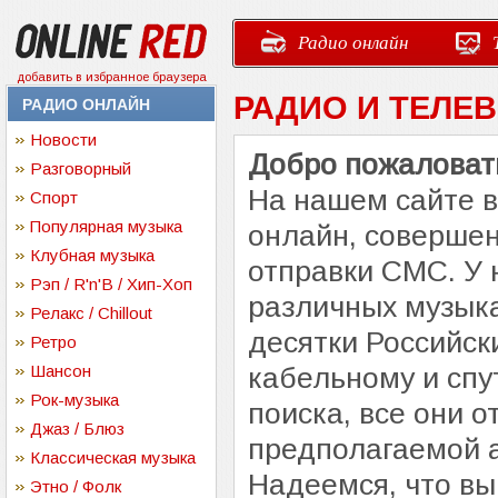
Радио онлайн
добавить в избранное браузера
РАДИО И ТЕЛЕ
РАДИО ОНЛАЙН
Новости
Добро пожаловать
Разговорный
На нашем сайте 
Спорт
Популярная музыка
онлайн, совершен
Клубная музыка
отправки СМС. У 
Рэп / R'n'B / Хип-Хоп
различных музыка
Релакс / Chillout
десятки Российск
Ретро
Шансон
кабельному и спу
Рок-музыка
поиска, все они 
Джаз / Блюз
предполагаемой 
Классическая музыка
Надеемся, что вы
Этно / Фолк